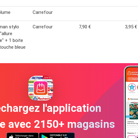
plume
Carrefour
man stylo
Carrefour
7,90 €
3,95 €
"allure
" + 1 boite
touche bleue
chargez l'application
te avec 2150+ magasins