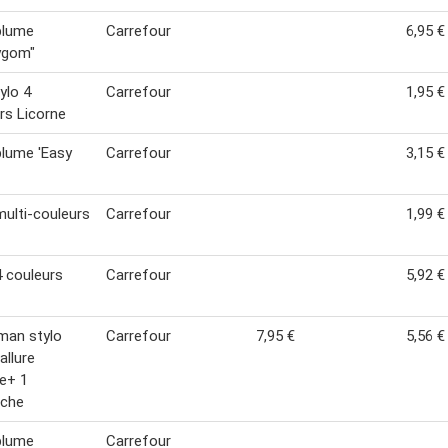
plume
Carrefour
6,95 €
ygom"
ylo 4
Carrefour
1,95 €
rs Licorne
plume 'Easy
Carrefour
3,15 €
multi-couleurs
Carrefour
1,99 €
4 couleurs
Carrefour
5,92 €
man stylo
Carrefour
7,95 €
5,56 €
allure
e+ 1
uche
plume
Carrefour