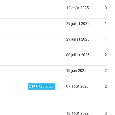
12 août 2025
01 se
29 juillet 2025
11 ao
29 juillet 2025
11 ao
08 juillet 2025
21 jui
10 juin 2025
23 jui
07 août 2023
21 ao
2,39 € Réduction
12 août 2022
29 ao