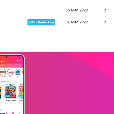
05 août 2022
29 ao
02 août 2022
29 ao
3,95 € Réduction