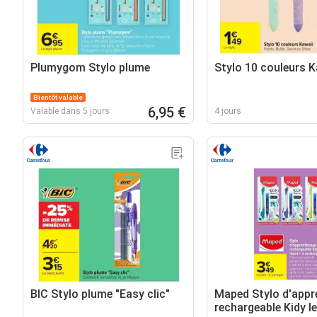
Plumygom Stylo plume
Stylo 10 couleurs K
Bientôt valable
6,95 €
Valable dans 5 jours
4 jours
BIC Stylo plume "Easy clic"
Maped Stylo d'appr
rechargeable Kidy l