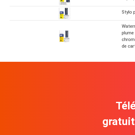
Stylo 
Water
plume 
chrome
de car
Télé
gratui