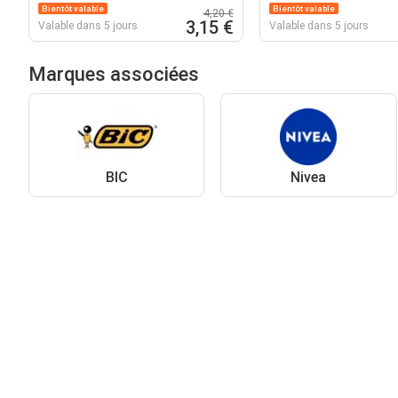
Bientôt valable
Bientôt valable
4,20 €
3,15 €
Valable dans 5 jours
Valable dans 5 jours
Marques associées
BIC
Nivea