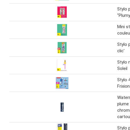
Stylo 
"Plum
Mini st
couleu
Stylo 
clic'
Stylo 
Soleil
Stylo 
Frixion
Water
plume 
chrom
carto
Stylo 