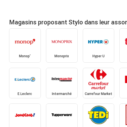
Magasins proposant Stylo dans leur asso
Monop'
Monoprix
Hyper U
E.Leclerc
Intermarché
Carrefour Market