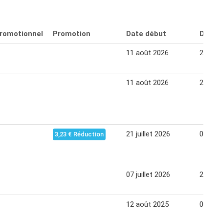
promotionnel
Promotion
Date début
Date 
11 août 2026
24 ao
11 août 2026
24 ao
21 juillet 2026
03 ao
3,23 € Réduction
07 juillet 2026
27 jui
12 août 2025
01 se