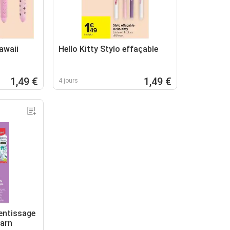
awaii
Hello Kitty Stylo effaçable
1,49 €
1,49 €
4 jours
entissage
earn