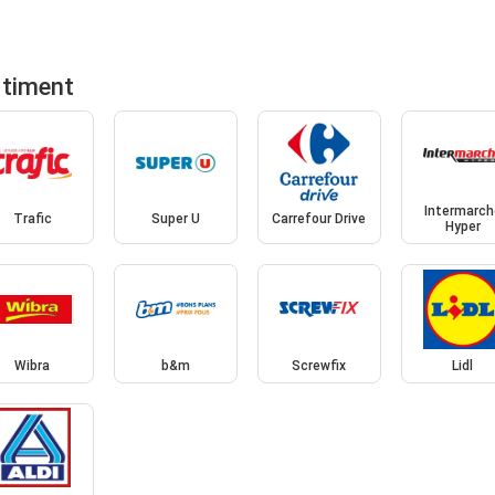
rtiment
Intermarch
Trafic
Super U
Carrefour Drive
Hyper
Wibra
b&m
Screwfix
Lidl