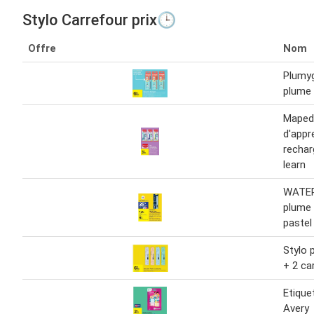
Stylo Carrefour prix🕒
Offre
Nom
Plumy
plume
Maped
d'appr
rechar
learn
WATER
plume 
pastel
Stylo 
+ 2 ca
Etique
Avery