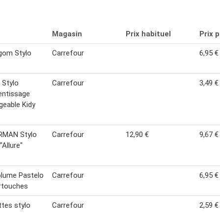
Magasin
Prix habituel
Prix 
gom Stylo
Carrefour
6,95 €
 Stylo
Carrefour
3,49 €
entissage
geable Kidy
MAN Stylo
Carrefour
12,90 €
9,67 €
"Allure"
plume Pastelo
Carrefour
6,95 €
rtouches
ttes stylo
Carrefour
2,59 €