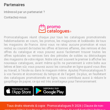
Partenaires
Intéressé par un partenariat ?
Contactez-nous
Promocatalogues réunit chaque jour tous les catalogues promotionnels
hebdomadaires en cours, les promos, les magazines et lookbooks de tous
les magasins de France. Ainsi vous ne ratez aucune promotion et vous
restez au courant de toutes les offres et bonnes affaires, des remises et des
offres du catalogue et vous pouvez aussi facilement trouver toutes les
offres spéciales ou remises lors des périodes de soldes ou déstockages
des magasins de votre région. Notre site est souvent le premier à afficher les
nouveaux catalogues, avant même qu'ils ne parviennent à votre boîte aux
lettres et bien sûr, vous pouvez aussi les consulter en ligne quand vous êtes
au travail, à l'école ou dans le magasin même. Ajoutez Promocatalogues.fr
à vos favoris et économisez du temps et de l'argent. De plus, en feuilletant
des catalogues promotionnels en ligne, vous contribuez aussi à réduire le
gaspillage de papier, ce qui est très avantageux pour l’environnement.
Tous droits réservés & copie : Promocatalogues.fr 2026 |
Clause de non-