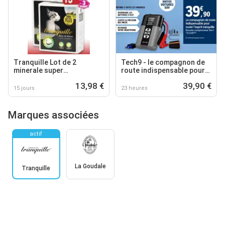
Tranquille Lot de 2
Tech9 - le compagnon de
minerale super
route indispensable pour
agglomerante
roule lessept tranquille
13,98 €
39,90 €
15 jours
23 heures
Marques associées
actif
La Goudale
Tranquille