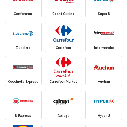
Conforama
Géant Casino
Super U
E.Leclerc
Carrefour
Intermarché
Coccinelle Express
Carrefour Market
Auchan
U Express
Colruyt
Hyper U