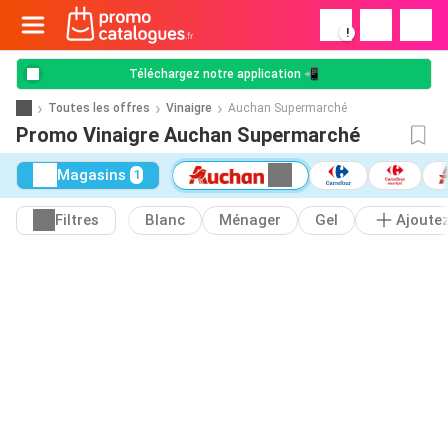
!
Téléchargez notre application 📲
Toutes les offres
Vinaigre
Auchan Supermarché
Promo Vinaigre Auchan Supermarché
Magasins
1
Filtres
Blanc
Ménager
Gel
Ajoute