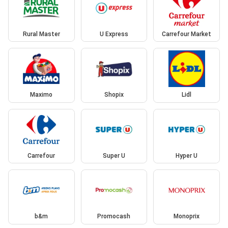
Rural Master
U Express
Carrefour Market
Maximo
Shopix
Lidl
Carrefour
Super U
Hyper U
b&m
Promocash
Monoprix