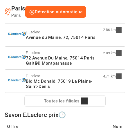
Paris
Détection automatique
Paris
2.86 km
E.Leclerc
Avenue du Maine, 72, 75014 Paris
E.Leclerc
2.89 km
72 Avenue Du Maine, 75014 Paris
Gaitã© Montparnasse
E.Leclerc
4.71 km
Bld Mc Donald, 75019 La Plaine-
Saint-Denis
Toutes les filiales
Savon E.Leclerc prix🕒
Offre
Nom