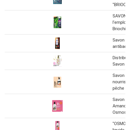
"BRIOCH
SAVON N
l'emploi
Briochin
Savon m
antibact
Distribut
Savon
Savon liq
nourriss
pêche
Savon Li
Amande 
Osmose
"OSMOSE