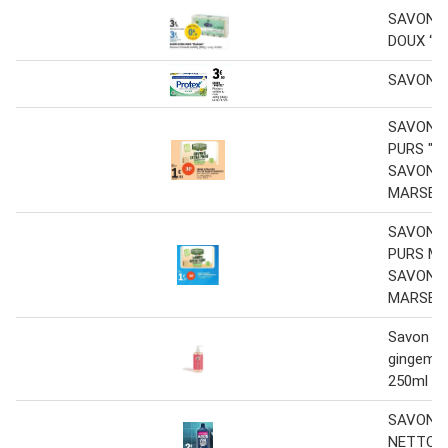
SAVON 
DOUX “M
SAVON “
SAVONS
PURS "M
SAVON 
MARSEIL
SAVONS
PURS MA
SAVON 
MARSEIL
Savon liq
gingembr
250ml
SAVON N
NETTOY