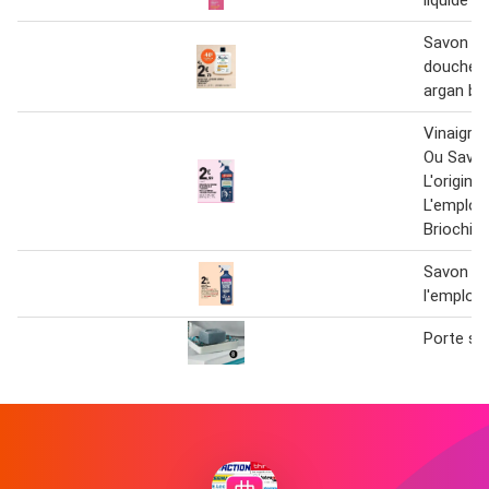
liquide
Savon po
douche va
argan bio
Vinaigre
Ou Savon
L'original
L'emploi
Briochin"
Savon noi
l'emploi
Porte sa