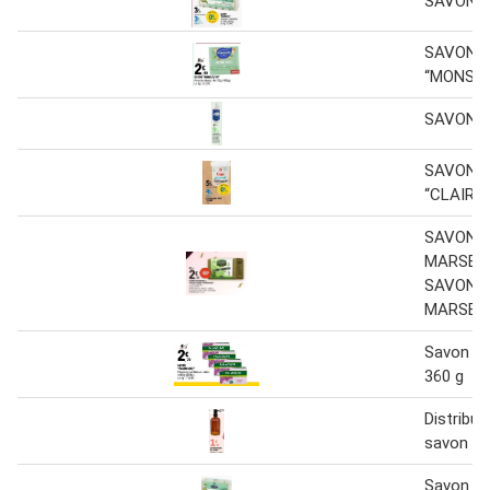
SAVON 
SAVON
“MONSA
SAVON N
SAVON N
“CLAIR”
SAVONS
MARSEIL
SAVON 
MARSEIL
Savon pa
360 g
Distribut
savon 45
Savon ma