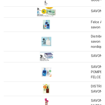
Good - s
SAVON 
Felce Az
savon liq
Distribut
savon de
nordique
SAVON “
SAVON L
POMPE O
FELCE 
DISTRIB
SAVON
SAVON 