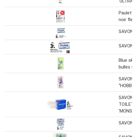
'ULTRA 
Paulette
noir fleu
SAVON “
SAVON “
Blue sky 
bulles s
SAVON 
“HOBBY”
SAVON 
TOILETT
'MONSA
SAVON “