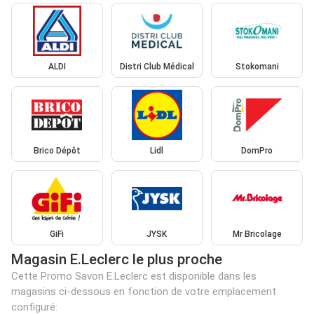
ALDI
Distri Club Médical
Stokomani
Brico Dépôt
Lidl
DomPro
GiFi
JYSK
Mr Bricolage
Magasin E.Leclerc le plus proche
Cette Promo Savon E.Leclerc est disponible dans les
magasins ci-dessous en fonction de votre emplacement
configuré: