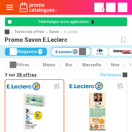
!
Téléchargez notre application 📲
Toutes les offres
Savon
E.Leclerc
Promo Savon E.Leclerc
Magasins
1
Filtres
Mains
Bio
Marseille
Noir
3 sur
38 offres
Pertinence