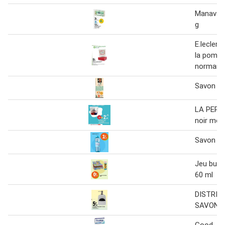
Manava 
g
E.leclerc
la pomm
normand
Savon ar
LA PERD
noir mou
Savon à b
Jeu bull
60 ml
DISTRIB
SAVON +